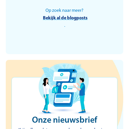
Op zoek naar meer?
HR
Bekijk al de blogposts
.
Van maaltijdcheques
naar
Werkkostenregeling:
welkom in Nederland!
Erik Schroeven
Onze nieuwsbrief