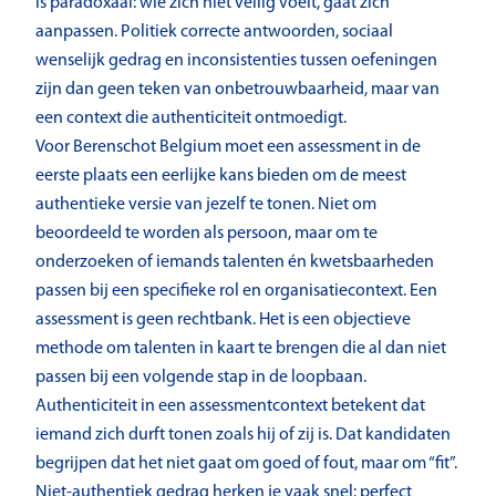
is paradoxaal: wie zich niet veilig voelt, gaat zich
aanpassen. Politiek correcte antwoorden, sociaal
wenselijk gedrag en inconsistenties tussen oefeningen
zijn dan geen teken van onbetrouwbaarheid, maar van
een context die authenticiteit ontmoedigt.
Voor Berenschot Belgium moet een assessment in de
eerste plaats een eerlijke kans bieden om de meest
authentieke versie van jezelf te tonen. Niet om
beoordeeld te worden als persoon, maar om te
onderzoeken of iemands talenten én kwetsbaarheden
passen bij een specifieke rol en organisatiecontext. Een
assessment is geen rechtbank. Het is een objectieve
methode om talenten in kaart te brengen die al dan niet
passen bij een volgende stap in de loopbaan.
Authenticiteit in een assessmentcontext betekent dat
iemand zich durft tonen zoals hij of zij is. Dat kandidaten
begrijpen dat het niet gaat om goed of fout, maar om “fit”.
Niet-authentiek gedrag herken je vaak snel: perfect