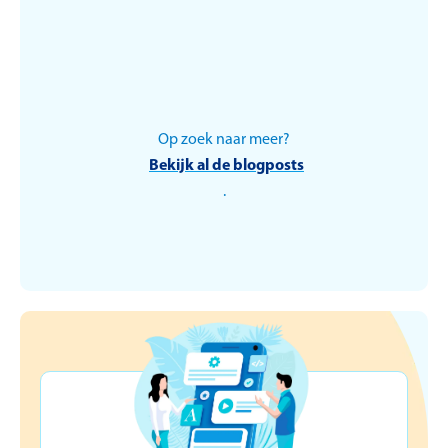
Op zoek naar meer?
HR
Bekijk al de blogposts
.
Van maaltijdcheques
naar
Werkkostenregeling:
welkom in Nederland!
Erik Schroeven