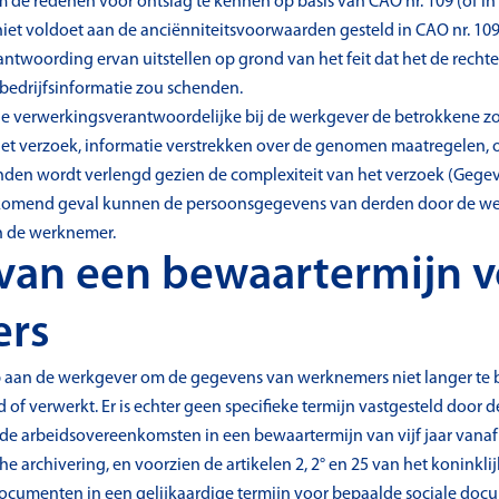
om de redenen voor ontslag te kennen op basis van CAO nr. 109 (of in 
et voldoet aan de anciënniteitsvoorwaarden gesteld in CAO nr. 109
antwoording ervan uitstellen op grond van het feit dat het de rech
bedrijfsinformatie zou schenden.
de verwerkingsverantwoordelijke bij de werkgever de betrokkene zo 
t verzoek, informatie verstrekken over de genomen maatregelen, o
en wordt verlengd gezien de complexiteit van het verzoek (Gegeven
orkomend geval kunnen de persoonsgegevens van derden door de 
an de werknemer.
n van een bewaartermijn 
ers
 op aan de werkgever om de gegevens van werknemers niet langer te
f verwerkt. Er is echter geen specifieke termijn vastgesteld door de
e de arbeidsovereenkomsten in een bewaartermijn van vijf jaar vanaf
 archivering, en voorzien de artikelen 2, 2° en 25 van het koninklij
documenten in een gelijkaardige termijn voor bepaalde sociale doc