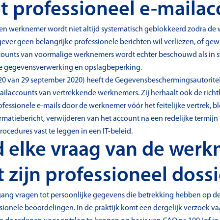
et professioneel e-maila
een werknemer wordt niet altijd systematisch geblokkeerd zodra d
ever geen belangrijke professionele berichten wil verliezen, of g
ounts van voormalige werknemers wordt echter beschouwd als in st
le gegevensverwerking en opslagbeperking.
2020 van 29 september 2020) heeft de Gegevensbeschermingsautoritei
mailaccounts van vertrekkende werknemers. Zij herhaalt ook de richtl
fessionele e-mails door de werknemer vóór het feitelijke vertrek, 
ormatiebericht, verwijderen van het account na een redelijke termij
ocedures vast te leggen in een IT-beleid.
d elke vraag van de wer
 zijn professioneel dossi
ng vragen tot persoonlijke gegevens die betrekking hebben op de 
sionele beoordelingen. In de praktijk komt een dergelijk verzoek v