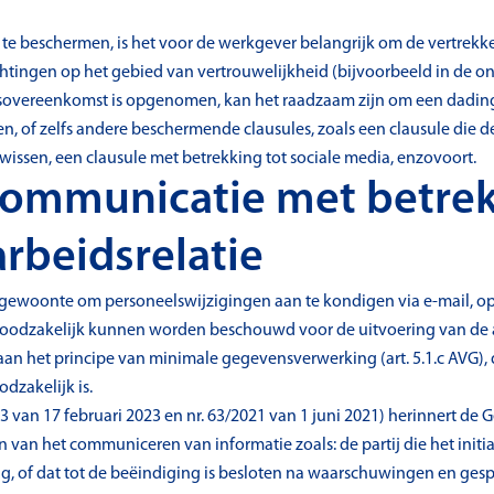
e beschermen, is het voor de werkgever belangrijk om de vertrek
ichtingen op het gebied van vertrouwelijkheid (bijvoorbeeld in de ont
sovereenkomst is opgenomen, kan het raadzaam zijn om een dading
 of zelfs andere beschermende clausules, zoals een clausule die
issen, een clausule met betrekking tot sociale media, enzovoort.
communicatie met betrek
arbeidsrelatie
onte om personeelswijzigingen aan te kondigen via e-mail, op hu
noodzakelijk kunnen worden beschouwd voor de uitvoering van de
an het principe van minimale gegevensverwerking (art. 5.1.c AVG), 
odzakelijk is.
023 van 17 februari 2023 en nr. 63/2021 van 1 juni 2021) herinnert d
an het communiceren van informatie zoals: de partij die het initia
ng, of dat tot de beëindiging is besloten na waarschuwingen en ges