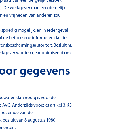
plaats van een dergelijk verzoek,
). De werkgever mag een dergelijk
ten en vrijheden van anderen zou
spoedig mogelijk, en in ieder geval
f de betrokkene informeren dat de
sbeschermingsautoriteit, Besluit nr.
werkgever worden geanonimiseerd om
voor gegevens
 bewaren dan nodig is voor de
 AVG. Anderzijds voorziet artikel 3, §3
 het einde van de
k besluit van 8 augustus 1980
umenten.