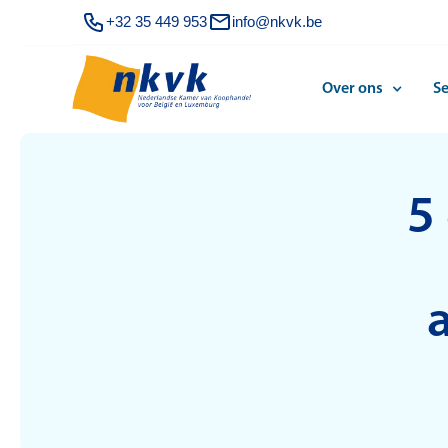
+32 35 449 953
info@nkvk.be
Over ons
Se
5