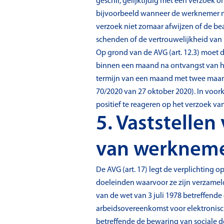
geschil, gelijktijdig met een verzoek 
bijvoorbeeld wanneer de werknemer ni
verzoek niet zomaar afwijzen of de be
schenden of de vertrouwelijkheid van 
Op grond van de AVG (art. 12.3) moet 
binnen een maand na ontvangst van he
termijn van een maand met twee maand
70/2020 van 27 oktober 2020). In vo
positief te reageren op het verzoek v
5. Vaststelle
van werknem
De AVG (art. 17) legt de verplichting
doeleinden waarvoor ze zijn verzameld o
van de wet van 3 juli 1978 betreffend
arbeidsovereenkomst voor elektronische
betreffende de bewaring van sociale 