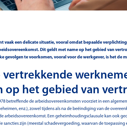
mt vaak een delicate situatie, vooral omdat bepaalde verplichting
rbeidsovereenkomst. Dit geldt met name op het gebied van vertr
e gevolgen te voorkomen, vooral voor de werkgever, is het de 
e vertrekkende werkneme
n op het gebied van vert
uli 1978 betreffende de arbeidsovereenkomsten voorziet in een alge
eimen, enz.), zowel tijdens als na de beëindiging van de overeenko
de arbeidsovereenkomst. Een geheimhoudingsclausule kan ook ge
le sancties zijn (meestal schadevergoeding, waarvan de toepassing 