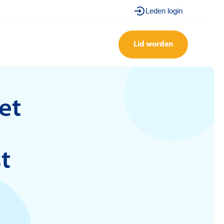
Leden login
Lid worden
et
t