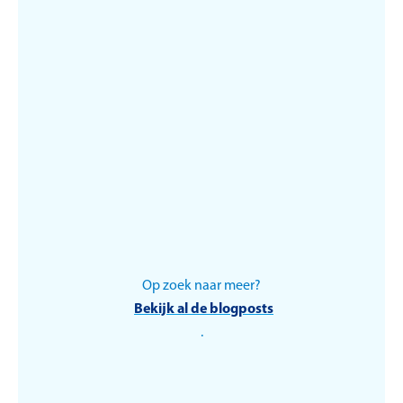
Op zoek naar meer?
Duurzaamheid
Bekijk al de blogposts
.
Wat is de
koolstofvoetafdruk en