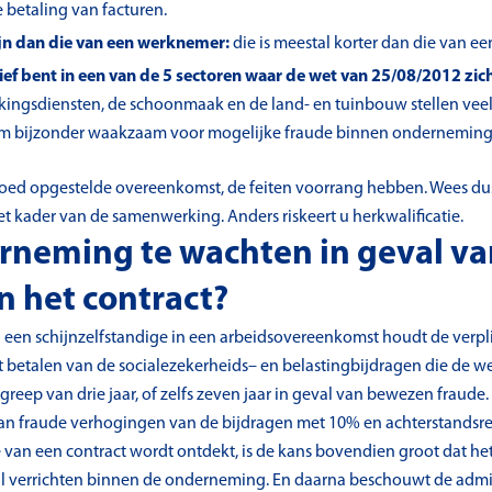
 betaling van facturen.
jn dan die van een werknemer:
die is meestal korter dan die van ee
tief bent in een van de 5 sectoren waar de wet van 25/08/2012 zich
ngsdiensten, de schoonmaak en de land- en tuinbouw stellen veel 
rom bijzonder waakzaam voor mogelijke fraude binnen onderneminge
 goed opgestelde overeenkomst, de feiten voorrang hebben. Wees du
 het kader van de samenwerking. Anders riskeert u herkwalificatie.
rneming te wachten in geval va
n het contract?
 een schijnzelfstandige in een arbeidsovereenkomst houdt de verplic
het betalen van de socialezekerheids– en belastingbijdragen die de 
ngreep van drie jaar, of zelfs zeven jaar in geval van bewezen fraud
n fraude verhogingen van de bijdragen met 10% en achterstandsrent
 van een contract wordt ontdekt, is de kans bovendien groot dat he
zal verrichten binnen de onderneming. En daarna beschouwt de admi