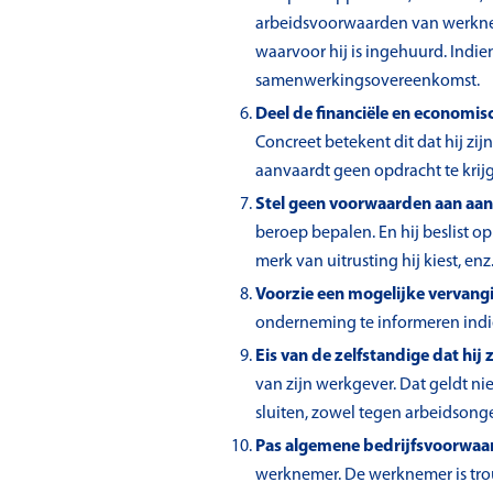
arbeidsvoorwaarden van werkneme
waarvoor hij is ingehuurd. Indien
samenwerkingsovereenkomst.
Deel de financiële en economisc
Concreet betekent dit dat hij zij
aanvaardt geen opdracht te krijge
Stel geen voorwaarden aan aan
beroep bepalen. En hij beslist o
merk van uitrusting hij kiest, enz
Voorzie een mogelijke vervang
onderneming te informeren indien h
Eis van de zelfstandige dat hij
van zijn werkgever. Dat geldt ni
sluiten, zowel tegen arbeidsonge
Pas algemene bedrijfsvoorwaa
werknemer. De werknemer is tro