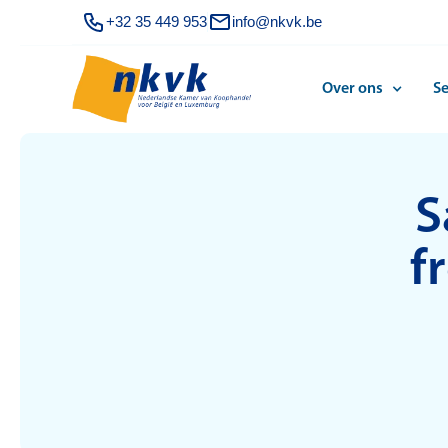
+32 35 449 953
info@nkvk.be
Over ons
Se
S
f