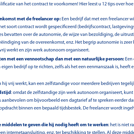
ficatie van het contract te voorkomen! Hier leest u 12 tips over hoe
nkomst met de freelancer op:
Een bedrijf dat met een freelancer w
t soort contract wordt gespecificeerd (bedrijfscontract, lastgevin
 bevatten over de autonomie, de wijze van bezoldiging, de uitrust
ëindiging van de overeenkomst, enz. Het begrip autonomie is zeer b
vrij werkt en zijn werk autonoom organiseert.
luiten met een vennootschap dan met een natuurlijke persoon:
Een 
eigen bedrijf op te richten, zelfs als het een eenmanszaak is, heeft 
 hij vrij werkt, kan een zelfstandige voor meerdere bedrijven tegeli
dstijd
: omdat de zelfstandige zijn werk autonoom organiseert, kunt 
 aanbevolen om bijvoorbeeld een dagtarief af te spreken eerder dan
n opdracht binnen een bepaald tijdsbestek. De freelancer wordt ing
e middelen te geven die hij nodig heeft om te werken
: het is niet
n internetaansluiting, enz. ter beschikking te stellen. Al deze mid