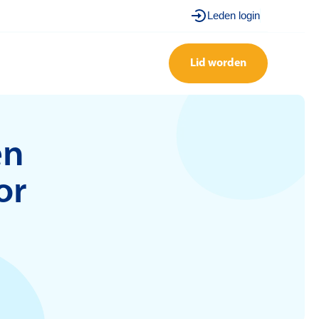
Leden login
Lid worden
en
or