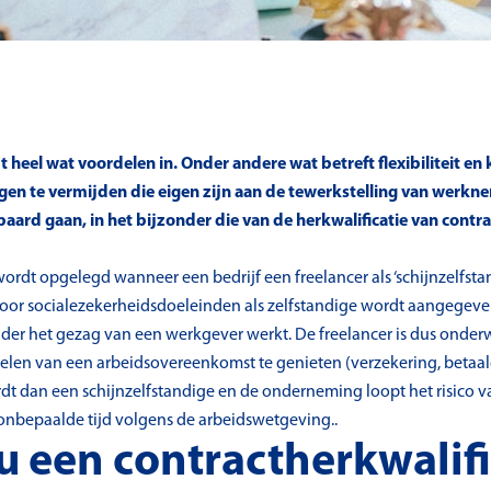
 heel wat voordelen in. Onder andere wat betreft flexibiliteit e
ingen te vermijden die eigen zijn aan de tewerkstelling van werkn
paard gaan, in het bijzonder die van de herkwalificatie van contr
rdt opgelegd wanneer een bedrijf een freelancer als ‘schijnzelfstand
voor socialezekerheidsdoeleinden als zelfstandige wordt aangegeven,
er het gezag van een werkgever werkt. De freelancer is dus onderw
en van een arbeidsovereenkomst te genieten (verzekering, betaald v
dt dan een schijnzelfstandige en de onderneming loopt het risico va
onbepaalde tijd volgens de arbeidswetgeving..
u een contractherkwalifi