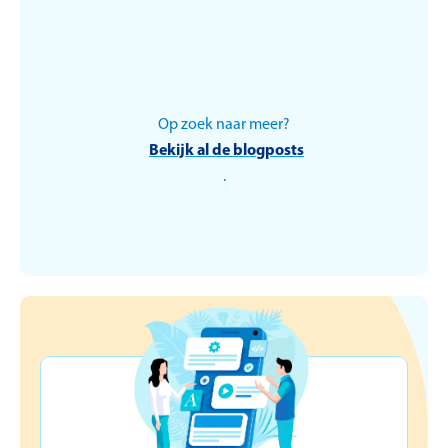
Op zoek naar meer?
Juridisch
Bekijk al de blogposts
.
Het concurrentiebeding:
enkele takeaways om
onnodige vergoedingen
te vermijden