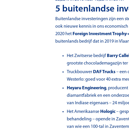
5 buitenlandse inv
Buitenlandse investeringen zijn een st
ook nieuwe kennis in ons economisch w
2020 het
Foreign Investment Trophy
buitenlands bedrijf dat in 2019 in Vlaan
Het Zwitserse bedrijf
Barry Call
grootste chocolademagazijn ter 
Truckbouwer
DAF Trucks
– een 
Westerlo: goed voor 40 extra me
Heyaru Engineering
, producent
diamantfabriek en een onderzoek
van Indiase eigenaars – 24 miljo
Het Amerikaanse
Hologic
– gesp
behandeling – opende in Zavente
van wie een 100-tal in Zaventem.