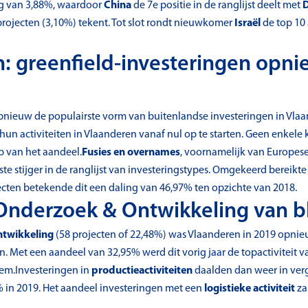
ng van 3,88%, waardoor
China
de 7e positie in de ranglijst deelt met
sprojecten (3,10%) tekent. Tot slot rondt nieuwkomer
Israël
de top 10 
n: greenfield-investeringen opni
nieuw de populairste vorm van buitenlandse investeringen in Vlaa
un activiteiten in Vlaanderen vanaf nul op te starten. Geen enkele k
p van het aandeel.
Fusies en overnames
, voornamelijk van Europes
te stijger in de ranglijst van investeringstypes. Omgekeerd bereikt
jecten betekende dit een daling van 46,97% ten opzichte van 2018.
: Onderzoek & Ontwikkeling van b
twikkeling
(58 projecten of 22,48%) was Vlaanderen in 2019 opni
en. Met een aandeel van 32,95% werd dit vorig jaar de topactiviteit v
em.Investeringen in
productieactiviteiten
daalden dan weer in verg
% in 2019. Het aandeel investeringen met een
logistieke activiteit
za