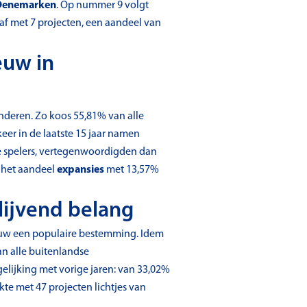
Denemarken
. Op nummer 9 volgt
af met 7 projecten, een aandeel van
euw in
nderen. Zo koos 55,81% van alle
eer in de laatste 15 jaar namen
e spelers, vertegenwoordigden dan
e het aandeel
expansies
met 13,57%
lijvend belang
euw een populaire bestemming. Idem
an alle buitenlandse
elijking met vorige jaren: van 33,02%
kte met 47 projecten lichtjes van