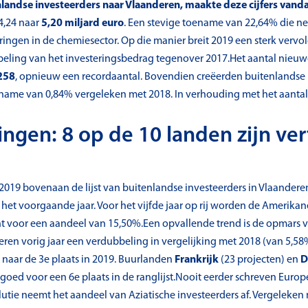
landse investeerders naar Vlaanderen, maakte deze cijfers van
4,24 naar
5,20 miljard euro
. Een stevige toename van 22,64% die ne
ringen in de chemiesector. Op die manier breit 2019 een sterk vervol
beling van het investeringsbedrag tegenover 2017.Het aantal nieuw
258
, opnieuw een recordaantal. Bovendien creëerden buitenlandse i
oename van 0,84% vergeleken met 2018. In verhouding met het aantal
ingen: 8 op de 10 landen zijn v
 2019 bovenaan de lijst van buitenlandse investeerders in Vlaander
het voorgaande jaar. Voor het vijfde jaar op rij worden de Amerika
nt voor een aandeel van 15,50%.Een opvallende trend is de opmars v
eren vorig jaar een verdubbeling in vergelijking met 2018 (van 5,58
 naar de 3e plaats in 2019. Buurlanden
Frankrijk
(23 projecten) en
D
 goed voor een 6e plaats in de ranglijst.Nooit eerder schreven Europ
utie neemt het aandeel van Aziatische investeerders af. Vergeleken