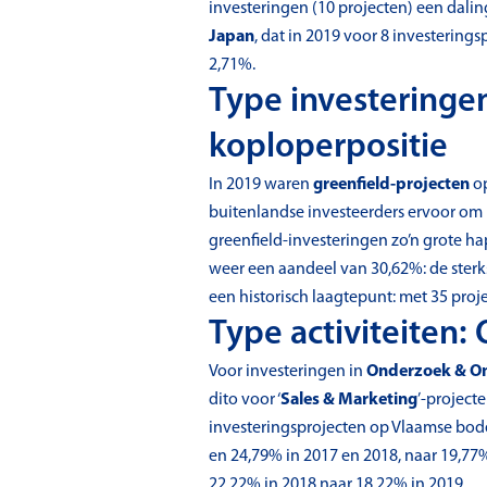
investeringen (10 projecten) een dali
Japan
, dat in 2019 voor 8 investering
2,71%.
Type investeringe
koploperpositie
In 2019 waren
greenfield-projecten
op
buitenlandse investeerders ervoor om h
greenfield-investeringen zo’n grote ha
weer een aandeel van 30,62%: de sterks
een historisch laagtepunt: met 35 pro
Type activiteiten
Voor investeringen in
Onderzoek & On
dito voor ‘
Sales & Marketing
’-project
investeringsprojecten op Vlaamse bod
en 24,79% in 2017 en 2018, naar 19,77
22,22% in 2018 naar 18,22% in 2019.