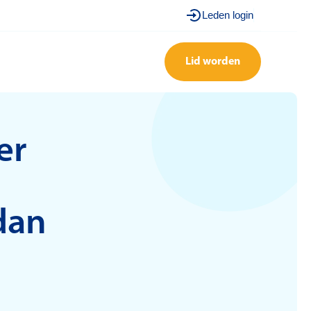
Leden login
Lid worden
er
dan