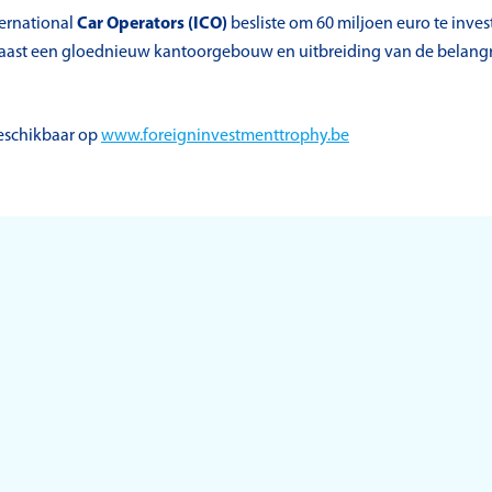
ternational
Car Operators (ICO)
besliste om 60 miljoen euro te inves
Naast een gloednieuw kantoorgebouw en uitbreiding van de belangri
beschikbaar op
www.foreigninvestmenttrophy.be