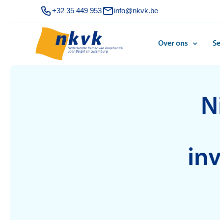
+32 35 449 953
info@nkvk.be
Over ons
Se
N
in