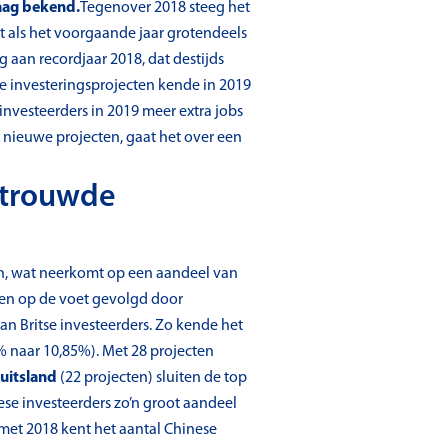
daag bekend.
Tegenover 2018 steeg het
t als het voorgaande jaar grotendeels
g aan recordjaar 2018, dat destijds
e investeringsprojecten kende in 2019
nvesteerders in 2019 meer extra jobs
 nieuwe projecten, gaat het over een
ertrouwde
en, wat neerkomt op een aandeel van
nen op de voet gevolgd door
an Britse investeerders. Zo kende het
% naar 10,85%). Met 28 projecten
uitsland
(22 projecten) sluiten de top
ese investeerders zo’n groot aandeel
 met 2018 kent het aantal Chinese