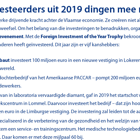
esteerders uit 2019 dingen mee 
erke drijvende kracht achter de Vlaamse economie. Ze creëren niet a
eefsel. Om het belang van die investeringen te benadrukken, organ
-evenement
. Met de
Foreign Investment of the Year Trophy
bekroon
deren heeft geïnvesteerd. Dit jaar zijn er vijf kanshebbers:
ebaut
investeert 100 miljoen euro in een nieuwe vestiging in Lokere
wereld.
dochterbedrijf van het Amerikaanse PACCAR – pompt 200 miljoen eur
dewerkers.
 van in laboratoria vervaardigde diamant, gaf in 2019 het startscho
scentrum in Lommel. Daarvoor investeert het bedrijf – dat zijn hoof
en euro in de Limburgse vestiging. De investering zal leiden tot de a
ecialiseerd in de verbetering van de gezondheid en het welzijn va
m een service- en trainingscentrum. Het medische technologiebedr
 Daar komen er met deze mijlpaal 60 bij.