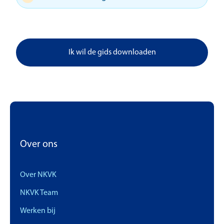
Ik wil de gids downloaden
Over ons
Over NKVK
NKVK Team
Werken bij