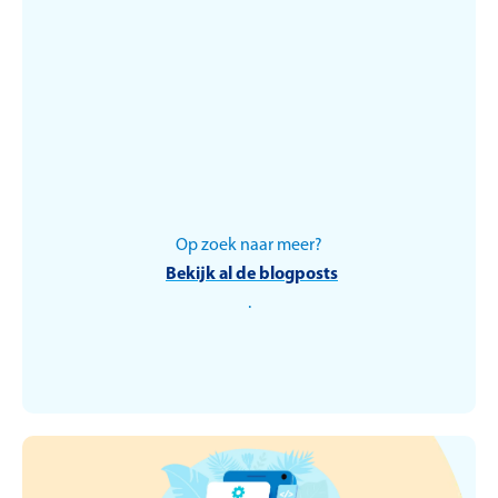
Op zoek naar meer?
Duurzaamheid
Bekijk al de blogposts
.
Wat is de
koolstofvoetafdruk en
hoe voegt deze waarde
toe aan je bedrijf?