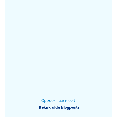
Verplichte laadpalen in
Brussel vanaf 2025
Op zoek naar meer?
Duurzaamheid
Bekijk al de blogposts
.
Wat is de