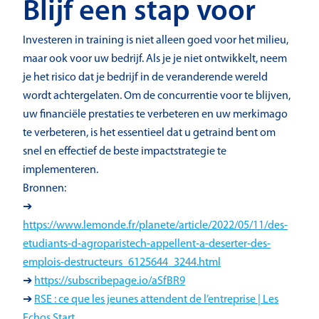
Blijf een stap voor
Investeren in training is niet alleen goed voor het milieu,
maar ook voor uw bedrijf. Als je je niet ontwikkelt, neem
je het risico dat je bedrijf in de veranderende wereld
wordt achtergelaten. Om de concurrentie voor te blijven,
uw financiële prestaties te verbeteren en uw merkimago
te verbeteren, is het essentieel dat u getraind bent om
snel en effectief de beste impactstrategie te
implementeren.
Bronnen:
➔
https://www.lemonde.fr/planete/article/2022/05/11/des-
etudiants-d-agroparistech-appellent-a-deserter-des-
emplois-destructeurs_6125644_3244.html
➔
https://subscribepage.io/aSfBR9
➔
RSE : ce que les jeunes attendent de l’entreprise | Les
Echos Start