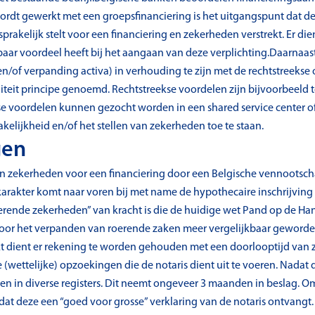
ordt gewerkt met een groepsfinanciering is het uitgangspunt dat de
ansprakelijk stelt voor een financiering en zekerheden verstrekt. Er 
ar voordeel heeft bij het aangaan van deze verplichting.Daarnaast
en/of verpanding activa) in verhouding te zijn met de rechtstreekse
aliteit principe genoemd. Rechtstreekse voordelen zijn bijvoorbeeld 
se voordelen kunnen gezocht worden in een shared service center 
kelijkheid en/of het stellen van zekerheden toe te staan.
gen
an zekerheden voor een financiering door een Belgische vennootscha
arakter komt naar voren bij met name de hypothecaire inschrijving
rende zekerheden” van kracht is die de huidige wet Pand op de Ha
e voor het verpanden van roerende zaken meer vergelijkbaar gewor
t dient er rekening te worden gehouden met een doorlooptijd van z
(wettelijke) opzoekingen die de notaris dient uit te voeren. Nadat 
en in diverse registers. Dit neemt ongeveer 3 maanden in beslag. Om
at deze een “goed voor grosse” verklaring van de notaris ontvangt.