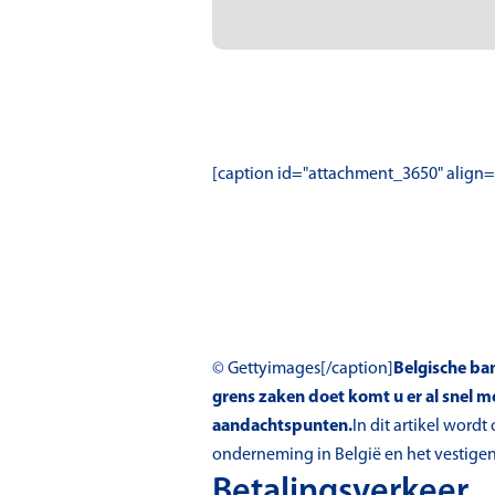
[caption id="attachment_3650" align
© Gettyimages[/caption]
Belgische ban
grens zaken doet komt u er al snel me
aandachtspunten.
In dit artikel word
onderneming in België en het vestigen 
Betalingsverkeer