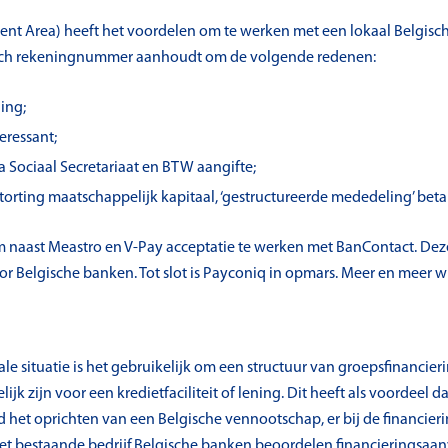
t Area) heeft het voordelen om te werken met een lokaal Belgisch
isch rekeningnummer aanhoudt om de volgende redenen:
ing;
eressant;
ia Sociaal Secretariaat en BTW aangifte;
storting maatschappelijk kapitaal, ‘gestructureerde mededeling’ beta
jk om naast Meastro en V-Pay acceptatie te werken met BanContact. D
r Belgische banken. Tot slot is Payconiq in opmars. Meer en meer 
e situatie is het gebruikelijk om een structuur van groepsfinancierin
 zijn voor een kredietfaciliteit of lening. Dit heeft als voordeel da
d het oprichten van een Belgische vennootschap, er bij de financie
et bestaande bedrijf.Belgische banken beoordelen financieringsaan