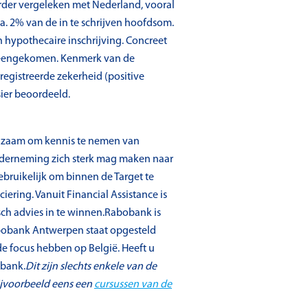
arder vergeleken met Nederland, vooral
a. 2% van de in te schrijven hoofdsom.
hypothecaire inschrijving. Concreet
vereengekomen. Kenmerk van de
egistreerde zekerheid (positive
ier beoordeeld.
aadzaam om kennis te nemen van
onderneming zich sterk mag maken naar
ebruikelijk om binnen de Target te
ing. Vanuit Financial Assistance is
disch advies in te winnen.Rabobank is
Rabobank Antwerpen staat opgesteld
e focus hebben op België. Heeft u
obank.
Dit zijn slechts enkele van de
ijvoorbeeld eens een
cursussen van de