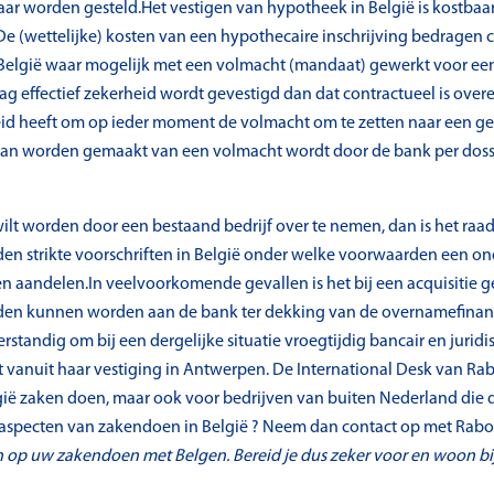
kbaar worden gesteld.Het vestigen van hypotheek in België is kostba
De (wettelijke) kosten van een hypothecaire inschrijving bedragen c
België waar mogelijk met een volmacht (mandaat) gewerkt voor een 
drag effectief zekerheid wordt gevestigd dan dat contractueel is o
id heeft om op ieder moment de volmacht om te zetten naar een ger
 kan worden gemaakt van een volmacht wordt door de bank per doss
 wilt worden door een bestaand bedrijf over te nemen, dan is het r
lden strikte voorschriften in België onder welke voorwaarden een 
n aandelen.In veelvoorkomende gevallen is het bij een acquisitie g
n kunnen worden aan de bank ter dekking van de overnamefinancier
 verstandig om bij een dergelijke situatie vroegtijdig bancair en juri
kt vanuit haar vestiging in Antwerpen. De International Desk van 
gië zaken doen, maar ook voor bedrijven van buiten Nederland die d
le aspecten van zakendoen in België ? Neem dan contact op met Rab
en op uw zakendoen met Belgen. Bereid je dus zeker voor en woon b