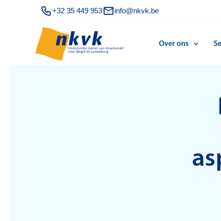
+32 35 449 953
info@nkvk.be
Over ons
Se
as