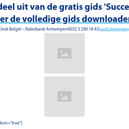
deel uit van de gratis gids 'Suc
ier de volledige gids download
Desk België – Rabobank Antwerpen0032 3 290 18 43
ruud.stegeman
ption="true"]