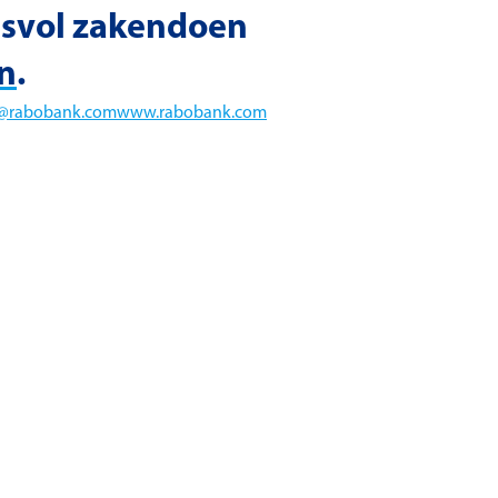
cesvol zakendoen
en
.
@rabobank.com
www.rabobank.com