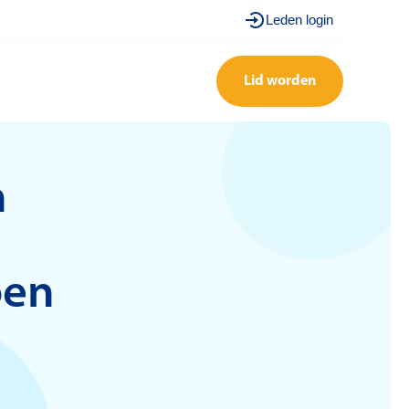
Leden login
Lid worden
n
oen