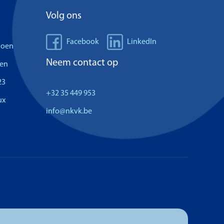
Volg ons
Facebook
LinkedIn
doen
Neem contact op
len
23
+32 35 449 953
ux
info@nkvk.be