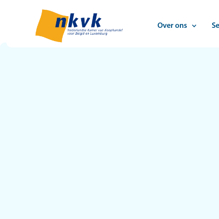
Over ons
Se
E-mail
Naam