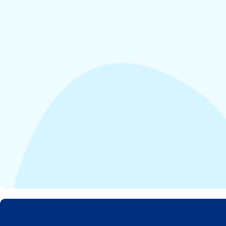
Wacht
Door 
Ik wil
Heb je al