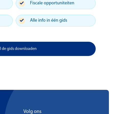
Fiscale opportuniteiten
Alle info in één gids
il de gids downloaden
Volg ons