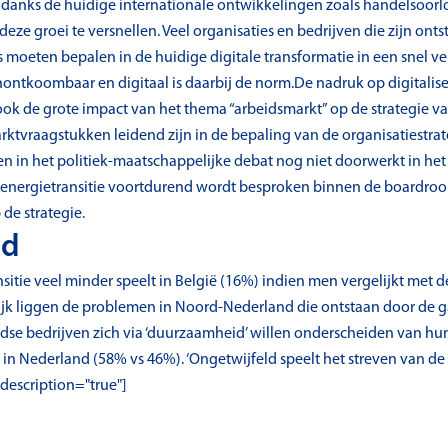
danks de huidige internationale ontwikkelingen zoals handelsoorlo
deze groei te versnellen. Veel organisaties en bedrijven die zijn on
ers moeten bepalen in de huidige digitale transformatie in een snel 
nontkoombaar en digitaal is daarbij de norm.De nadruk op digitali
 ook de grote impact van het thema “arbeidsmarkt” op de strategie v
ktvraagstukken leidend zijn in de bepaling van de organisatiestrat
n in het politiek-maatschappelijke debat nog niet doorwerkt in het 
energietransitie voortdurend wordt besproken binnen de boardroom
de strategie.
nd
sitie veel minder speelt in België (16%) indien men vergelijkt met d
jk liggen de problemen in Noord-Nederland die ontstaan door de g
ndse bedrijven zich via ‘duurzaamheid’ willen onderscheiden van hu
n in Nederland (58% vs 46%). ‘Ongetwijfeld speelt het streven van de 
 description="true"]