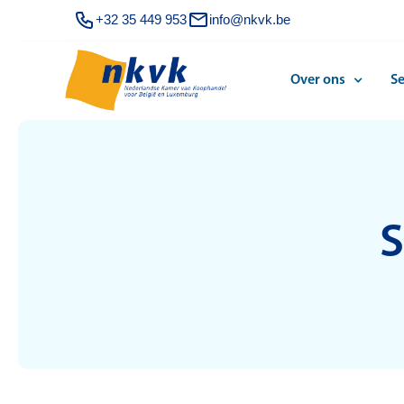
+32 35 449 953
info@nkvk.be
Over ons
Se
S