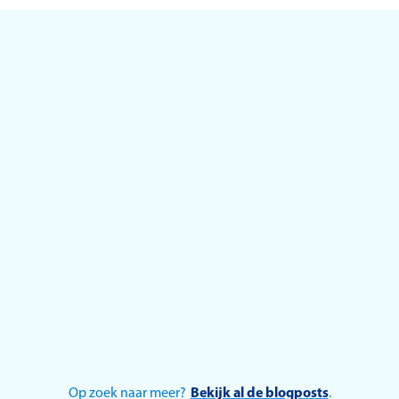
We hebben geen aanbevelingen voor dit artikel.
Op zoek naar meer?
Bekijk al de blogposts
.