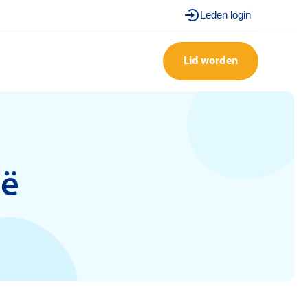
Leden login
Lid worden
ië