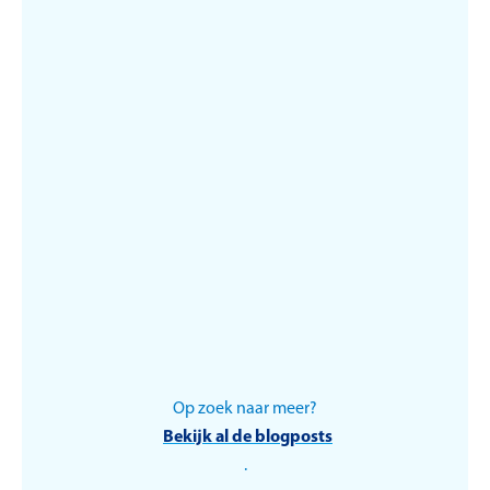
5 tips om productief te
blijven in de zomer
Op zoek naar meer?
Cultuur
Bekijk al de blogposts
.
Vrouwen in het