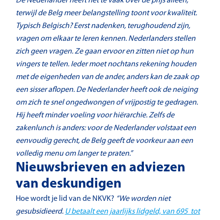
De Nederlander heeft het te vaak over de prijs alleen,
terwijl de Belg meer belangstelling toont voor kwaliteit.
Typisch Belgisch? Eerst nadenken, terughoudend zijn,
vragen om elkaar te leren kennen. Nederlanders stellen
zich geen vragen. Ze gaan ervoor en zitten niet op hun
vingers te tellen. Ieder moet nochtans rekening houden
met de eigenheden van de ander, anders kan de zaak op
een sisser aflopen. De Nederlander heeft ook de neiging
om zich te snel ongedwongen of vrijpostig te gedragen.
Hij heeft minder voeling voor hiërarchie. Zelfs de
zakenlunch is anders: voor de Nederlander volstaat een
eenvoudig gerecht, de Belg geeft de voorkeur aan een
volledig menu om langer te praten.”
Nieuwsbrieven en adviezen
van deskundigen
Hoe wordt je lid van de NKVK?
“We worden niet
gesubsidieerd.
U betaalt een jaarlijks lidgeld, van 695 tot