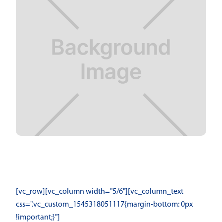
[vc_row][vc_column width="5/6"][vc_column_text
css=".vc_custom_1545318051117{margin-bottom: 0px
!important;}"]