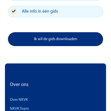
Alle info in één gids
Ik wil de gids downloaden
Over ons
Over NKVK
NKVK Team