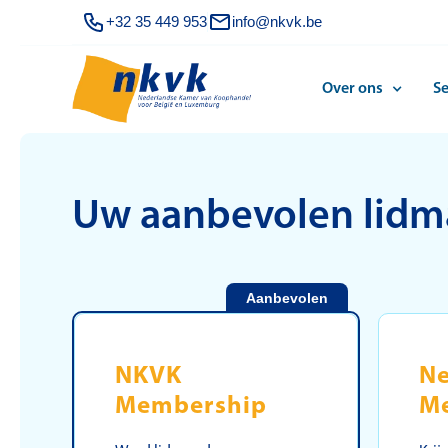
+32 35 449 953
info@nkvk.be
Over ons
Se
Uw aanbevolen lidm
Aanbevolen
NKVK
N
Membership
M