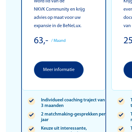
Word lid van de
Krij
NKVK Community en krijg
eve
advies op maat voor uw
doc
expansie in de BeNeLux.
van
63,-
25
/ Maand
Meer informatie
Individueel coaching traject van
3 maanden
2 matchmaking-gesprekken per
jaar
Keuze uit interessante,