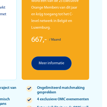
Word één van de 25 Executive
rkt
Orange Members van dit jaar
 met
en krijg toegang tot het C-
level netwerk in België en
Luxemburg.
667,-
/ Maand
Meer informatie
traject van
Ongelimiteerd matchmaking
gesprekken
omisch
4 exclusieve OMC evenementen
gans