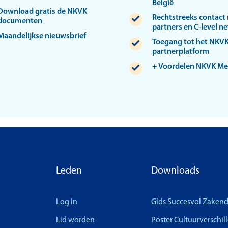
België
Download gratis de NKVK
Rechtstreeks contact
documenten
partners en C-level n
Maandelijkse nieuwsbrief
Toegang tot het NKV
partnerplatform
+ Voordelen NKVK M
Leden
Downloads
Log in
Gids Succesvol Zaken
Lid worden
Poster Cultuurverschil