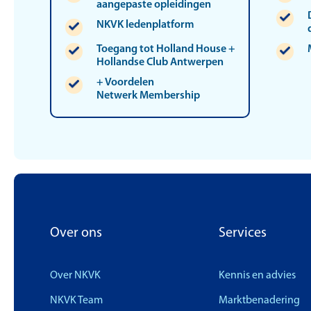
aangepaste opleidingen
NKVK ledenplatform
Toegang tot Holland House +
Hollandse Club Antwerpen
+ Voordelen
Netwerk Membership
Over ons
Services
Over NKVK
Kennis en advies
NKVK Team
Marktbenadering