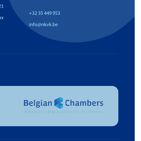
23
+32 35 449 953
ux
info@nkvk.be