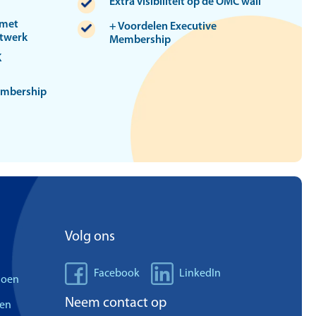
Extra visibiliteit op de OMC wall
 met
+ Voordelen Executive
etwerk
Membership
K
embership
Volg ons
Facebook
LinkedIn
doen
Neem contact op
len