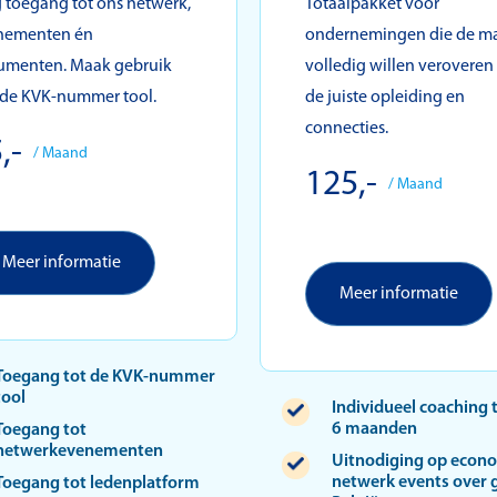
g toegang tot ons netwerk,
Totaalpakket voor
nementen én
ondernemingen die de ma
umenten. Maak gebruik
volledig willen veroveren
 de KVK-nummer tool.
de juiste opleiding en
connecties.
,-
/ Maand
125,-
/ Maand
Meer informatie
Meer informatie
Toegang tot de KVK-nummer
tool
Individueel coaching 
6 maanden
Toegang tot
netwerkevenementen
Uitnodiging op econ
netwerk events over 
Toegang tot ledenplatform