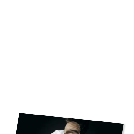
Meer dan eens hebben ondernemers weinig zin om de
"
kleine lettertjes
" van een contract goed te lezen. Zij
hebben het al druk genoeg en vertrouwen er op ‘dat het
wel goed zit’. Dat kan kostbare gevolgen hebben, zoals
blijkt uit een rechtszaak die ik in dit document zal
bespreken.
Download